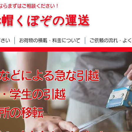
ならまずはご相談ください！
赤帽くぼぞの運送
地元鹿児島
から県内外可
下さい
お荷物の積載・料金について
ご依頼の流れ・よく
などによる急な引越
・学生の引越
所の移転