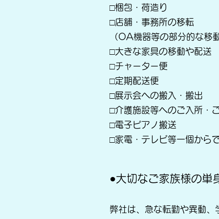
□梱包・荷造り
□店舗・事務所の移転
（OA機器等の部分的な移
□大きな家具の移動や配送
□チャーター便
□定期配送便
□展示会への搬入・搬出
□介護施設等へのご入所・
□電子ピアノ搬送
□家電・テレビ等一個からで
●大切なご家族様の単
弊社は、急な転勤や異動、